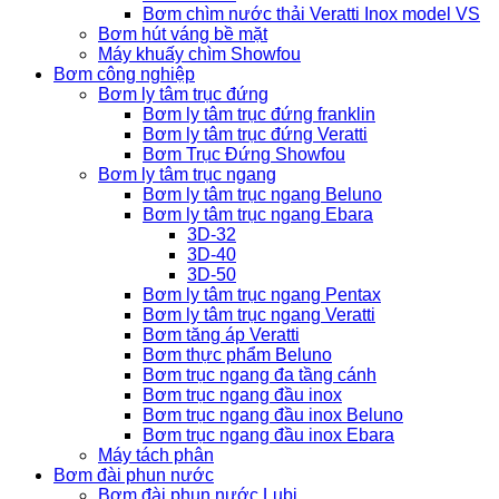
Bơm chìm nước thải Veratti Inox model VS
Bơm hút váng bề mặt
Máy khuấy chìm Showfou
Bơm công nghiệp
Bơm ly tâm trục đứng
Bơm ly tâm trục đứng franklin
Bơm ly tâm trục đứng Veratti
Bơm Trục Đứng Showfou
Bơm ly tâm trục ngang
Bơm ly tâm trục ngang Beluno
Bơm ly tâm trục ngang Ebara
3D-32
3D-40
3D-50
Bơm ly tâm trục ngang Pentax
Bơm ly tâm trục ngang Veratti
Bơm tăng áp Veratti
Bơm thực phẩm Beluno
Bơm trục ngang đa tầng cánh
Bơm trục ngang đầu inox
Bơm trục ngang đầu inox Beluno
Bơm trục ngang đầu inox Ebara
Máy tách phân
Bơm đài phun nước
Bơm đài phun nước Lubi