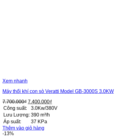
Xem nhanh
Máy thổi khí con sò Veratti Model GB-3000S 3.0KW
Giá
Giá
7.700.000
₫
7.400.000
₫
gốc
hiện
Công suất:
3.0Kw/380V
là:
tại
Lưu Lượng:
390 m³/h
7.700.000₫.
là:
Áp suất:
37 KPa
7.400.000₫.
Thêm vào giỏ hàng
-13%