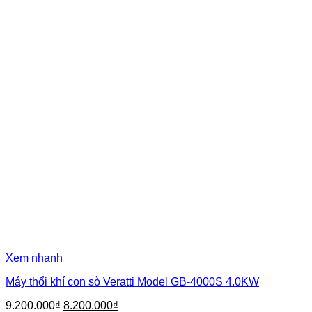
Xem nhanh
Máy thổi khí con sò Veratti Model GB-4000S 4.0KW
Giá
Giá
9.200.000
₫
8.200.000
₫