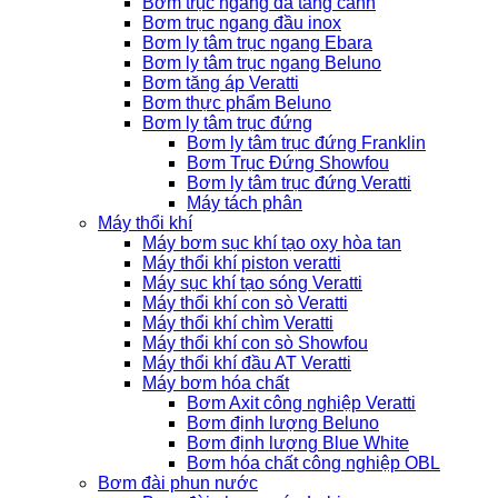
Bơm trục ngang đa tầng cánh
Bơm trục ngang đầu inox
Bơm ly tâm trục ngang Ebara
Bơm ly tâm trục ngang Beluno
Bơm tăng áp Veratti
Bơm thực phẩm Beluno
Bơm ly tâm trục đứng
Bơm ly tâm trục đứng Franklin
Bơm Trục Đứng Showfou
Bơm ly tâm trục đứng Veratti
Máy tách phân
Máy thổi khí
Máy bơm sục khí tạo oxy hòa tan
Máy thổi khí piston veratti
Máy sục khí tạo sóng Veratti
Máy thổi khí con sò Veratti
Máy thổi khí chìm Veratti
Máy thổi khí con sò Showfou
Máy thổi khí đầu AT Veratti
Máy bơm hóa chất
Bơm Axit công nghiệp Veratti
Bơm định lượng Beluno
Bơm định lượng Blue White
Bơm hóa chất công nghiệp OBL
Bơm đài phun nước