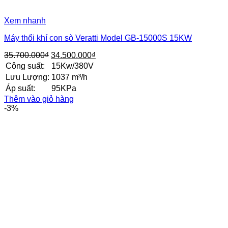
Xem nhanh
Máy thổi khí con sò Veratti Model GB-15000S 15KW
Giá
Giá
35.700.000
₫
34.500.000
₫
gốc
hiện
Công suất:
15Kw/380V
là:
tại
Lưu Lượng:
1037 m³/h
35.700.000₫.
là:
Áp suất:
95KPa
34.500.000₫.
Thêm vào giỏ hàng
-3%