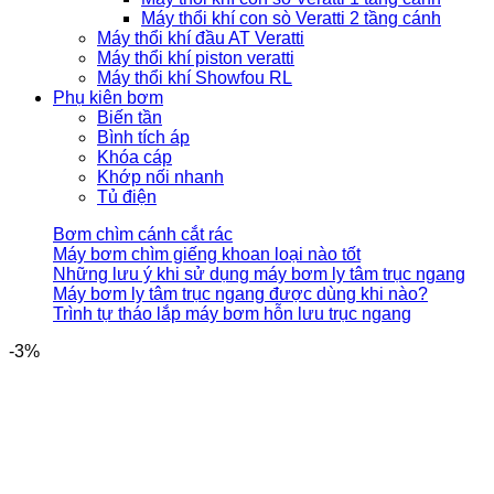
Máy thổi khí con sò Veratti 2 tầng cánh
Máy thổi khí đầu AT Veratti
Máy thổi khí piston veratti
Máy thổi khí Showfou RL
Phụ kiên bơm
Biến tần
Bình tích áp
Khóa cáp
Khớp nối nhanh
Tủ điện
Bơm chìm cánh cắt rác
Máy bơm chìm giếng khoan loại nào tốt
Những lưu ý khi sử dụng máy bơm ly tâm trục ngang
Máy bơm ly tâm trục ngang được dùng khi nào?
Trình tự tháo lắp máy bơm hỗn lưu trục ngang
-3%