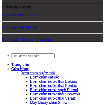
Chính sách hỗ trợ
Hình thức thanh toán
Hình thức vận chuyển
Bảo hành – Đổi trả – Hoàn tiền
Copyright 2026 ©
Nam Phát
Tìm
kiếm:
Trang chủ
Cửa Hàng
Bơm chìm nước thải
Bơm chìm cắt rác
Bơm chìm nước thải Beluno
Bơm chìm nước thải Pentax
Bơm chìm nước sạch Peroni
Bơm chìm nước thải Showfou
Bơm chìm nước thải Veratti
Máy khuấy chìm Showfou