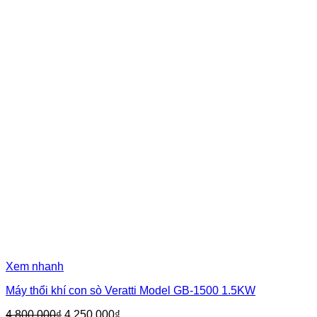
Xem nhanh
Máy thổi khí con sò Veratti Model GB-1500 1.5KW
Giá
Giá
4.800.000
₫
4.250.000
₫