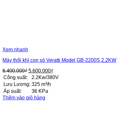
Xem nhanh
Máy thổi khí con sò Veratti Model GB-2200S 2.2KW
Giá
Giá
6.400.000
₫
5.600.000
₫
gốc
hiện
Công suất:
2.2Kw/380V
là:
tại
Lưu Lượng:
325 m³/h
6.400.000₫.
là:
Áp suất:
36 KPa
5.600.000₫.
Thêm vào giỏ hàng