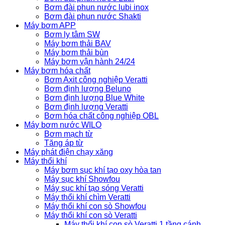
Bơm đài phun nước lubi inox
Bơm đài phun nước Shakti
Máy bơm APP
Bơm ly tâm SW
Máy bơm thải BAV
Máy bơm thải bùn
Máy bơm vận hành 24/24
Máy bơm hóa chất
Bơm Axit công nghiệp Veratti
Bơm định lượng Beluno
Bơm định lượng Blue White
Bơm định lượng Veratti
Bơm hóa chất công nghiệp OBL
Máy bơm nước WILO
Bơm mạch từ
Tăng áp từ
Máy phát điện chạy xăng
Máy thổi khí
Máy bơm sục khí tạo oxy hòa tan
Máy sục khí Showfou
Máy sục khí tạo sóng Veratti
Máy thổi khí chìm Veratti
Máy thổi khí con sò Showfou
Máy thổi khí con sò Veratti
Máy thổi khí con sò Veratti 1 tầng cánh