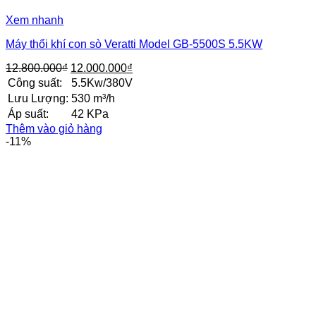
Xem nhanh
Máy thổi khí con sò Veratti Model GB-5500S 5.5KW
Giá
Giá
12.800.000
₫
12.000.000
₫
gốc
hiện
Công suất:
5.5Kw/380V
là:
tại
Lưu Lượng:
530 m³/h
12.800.000₫.
là:
Áp suất:
42 KPa
12.000.000₫.
Thêm vào giỏ hàng
-11%