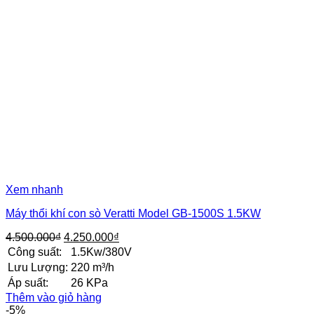
Xem nhanh
Máy thổi khí con sò Veratti Model GB-1500S 1.5KW
Giá
Giá
4.500.000
₫
4.250.000
₫
gốc
hiện
Công suất:
1.5Kw/380V
là:
tại
Lưu Lượng:
220 m³/h
4.500.000₫.
là:
Áp suất:
26 KPa
4.250.000₫.
Thêm vào giỏ hàng
-5%