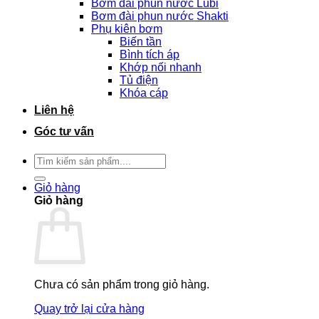
Bơm đài phun nước Lubi
Bơm đài phun nước Shakti
Phụ kiên bơm
Biến tần
Bình tích áp
Khớp nối nhanh
Tủ điện
Khóa cáp
Liên hệ
Góc tư vấn
Tìm
kiếm:
Giỏ hàng
Giỏ hàng
Chưa có sản phẩm trong giỏ hàng.
Quay trở lại cửa hàng