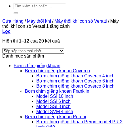
Tìm
kiếm:
Cửa Hàng
/
Máy thổi khí
/
Máy thổi khí con sò Veratti
/
Máy
thổi khí con sò Veratti 1 tầng cánh
Lọc
Đã
Hiển thị 1–12 của 20 kết quả
sắp
xếp
Danh mục sản phẩm
theo
mới
Bơm chìm giếng khoan
nhất
Bơm chìm giếng khoan Coverco
Bơm chìm giếng khoan Coverco 4 inch
Bơm chìm giếng khoan Coverco 6 inch
Bơm chìm giếng khoan Coverco 8 inch
Bơm chìm giếng khoan Franklin
Model SSI 10 inch
Model SSI 6 inch
Model SSI 8 inch
Model SVM 4 inch
Bơm chìm giếng khoan Peroni
Bơm chìm giếng khoan Peroni model PR 2