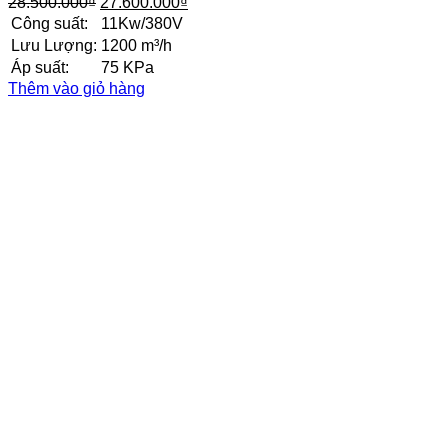
Giá
Giá
28.500.000
₫
27.600.000
₫
gốc
hiện
Công suất:
11Kw/380V
là:
tại
Lưu Lượng:
1200 m³/h
28.500.000₫.
là:
Áp suất:
75 KPa
27.600.000₫.
Thêm vào giỏ hàng