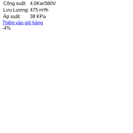
gốc
hiện
Công suất:
4.0Kw/380V
là:
tại
Lưu Lượng:
475 m³/h
9.200.000₫.
là:
Áp suất:
38 KPa
8.200.000₫.
Thêm vào giỏ hàng
-4%