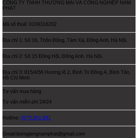
CÔNG TY TNHH THƯƠNG MẠI VÀ CÔNG NGHIỆP NAM
PHÁT
Mã số thuế: 0109316202
Địa chỉ 1: Số 16, Thôn Đông, Tàm Xá, Đông Anh, Hà Nội.
Địa chỉ 2: Số 15 Đông Hội, Đông Anh, Hà Nội.
Địa chỉ 3: 815/4/56 Hương lộ 2, Bình Trị Đông A, Bình Tân,
Hồ Chí Minh
Tư vấn mua hàng
Tư vấn miễn phí 24/24
Hotline:
0975.801.881
Gmail:bomgiengnamphat@gmail.com