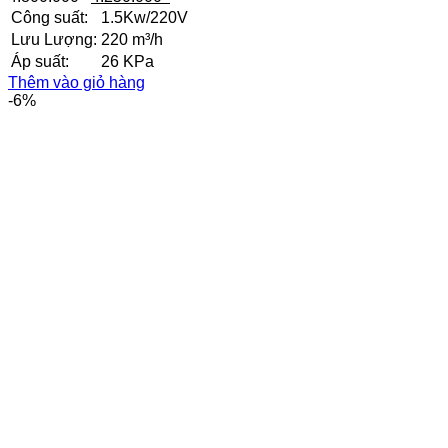
gốc
hiện
Công suất:
1.5Kw/220V
là:
tại
Lưu Lượng:
220 m³/h
4.800.000₫.
là:
Áp suất:
26 KPa
4.250.000₫.
Thêm vào giỏ hàng
-6%