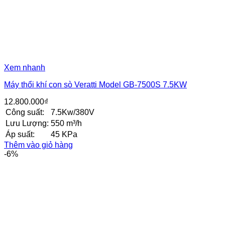
Xem nhanh
Máy thổi khí con sò Veratti Model GB-7500S 7.5KW
12.800.000
₫
Công suất:
7.5Kw/380V
Lưu Lượng:
550 m³/h
Áp suất:
45 KPa
Thêm vào giỏ hàng
-6%