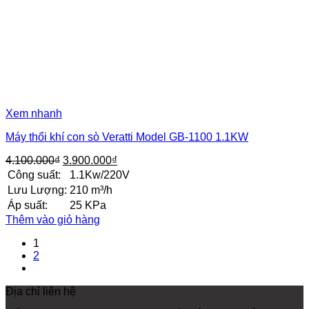
Xem nhanh
Máy thổi khí con sò Veratti Model GB-1100 1.1KW
Giá
Giá
4.100.000
₫
3.900.000
₫
gốc
hiện
Công suất:
1.1Kw/220V
là:
tại
Lưu Lượng:
210 m³/h
4.100.000₫.
là:
Áp suất:
25 KPa
3.900.000₫.
Thêm vào giỏ hàng
1
2
Địa chỉ liên hệ