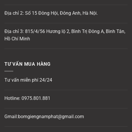
Địa chỉ 2: Số 15 Đông Hội, Đông Anh, Hà Nội.
Địa chỉ 3: 815/4/56 Hương lộ 2, Bình Trị Đông A, Bình Tân,
Hồ Chí Minh
TƯ VẤN MUA HÀNG
Tư vấn miễn phí 24/24
Hotline:
0975.801.881
Gmail:bomgiengnamphat@gmail.com