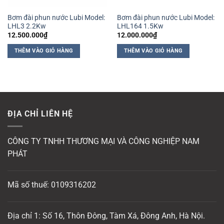
Bơm đài phun nước Lubi Model:
Bơm đài phun nước Lubi Model:
LHL3 2.2Kw
LHL164 1.5Kw
12.500.000
₫
12.000.000
₫
THÊM VÀO GIỎ HÀNG
THÊM VÀO GIỎ HÀNG
ĐỊA CHỈ LIÊN HỆ
CÔNG TY TNHH THƯƠNG MẠI VÀ CÔNG NGHIỆP NAM
PHÁT
Mã số thuế: 0109316202
Địa chỉ 1: Số 16, Thôn Đông, Tàm Xá, Đông Anh, Hà Nội.