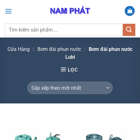
Bỏ
qua
nội
dung
Tìm
kiếm:
Cửa Hàng
/
Bơm đài phun nước
/
Bơm đài phun nước
Lubi
LỌC