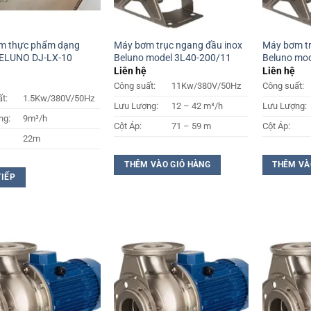
m thực phẩm dạng
Máy bơm trục ngang đầu inox
Máy bơm tr
BELUNO DJ-LX-10
Beluno model 3L40-200/11
Beluno mod
Liên hệ
Liên hệ
Công suất:
11Kw/380V/50Hz
Công suất:
t:
1.5Kw/380V/50Hz
Lưu Lượng:
12 – 42 m³/h
Lưu Lượng:
ng:
9m³/h
Cột Áp:
71 – 59 m
Cột Áp:
22m
THÊM VÀO GIỎ HÀNG
THÊM VÀ
TIẾP