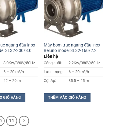
ục ngang đầu inox
Máy bơm trục ngang đầu inox
el 3L32-200/3.0
Beluno model 3L32-160/2.2
Liên hệ
3.0Kw/380V/50Hz
Công suất:
2.2Kw/380V/50Hz
6 – 20 m³/h
Lưu Lượng:
6 – 20 m³/h
42 – 29 m
Cột Áp:
35.5 – 25 m
O GIỎ HÀNG
THÊM VÀO GIỎ HÀNG
0
11