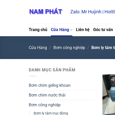
Bỏ
qua
Zalo: Mr Huỳnh | Hott
nội
dung
Trang chủ
Cửa Hàng
Liên hệ
Góc tư vấn
Cửa Hàng
/
Bơm công nghiệp
/
Bơm ly tâm t
DANH MỤC SẢN PHẨM
Bơm chìm giếng khoan
Bơm chìm nước thải
Bơm công nghiệp
Bơm ly tâm trục đứng