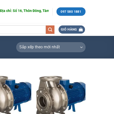
hỉ: Số 16, Thôn Đông, Tàm Xá, Đông Anh, Hà Nội.
097 580 1881
GIỎ HÀNG