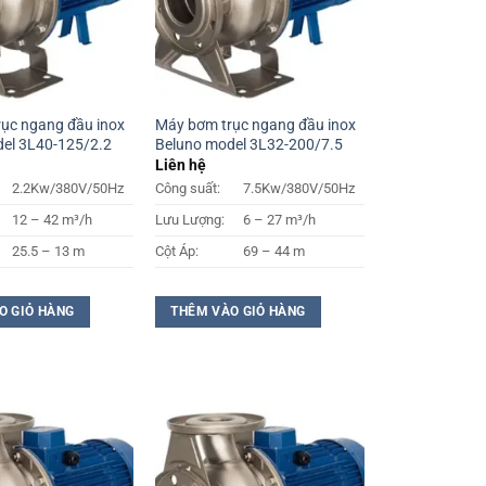
ục ngang đầu inox
Máy bơm trục ngang đầu inox
el 3L40-125/2.2
Beluno model 3L32-200/7.5
Liên hệ
2.2Kw/380V/50Hz
Công suất:
7.5Kw/380V/50Hz
12 – 42 m³/h
Lưu Lượng:
6 – 27 m³/h
25.5 – 13 m
Cột Áp:
69 – 44 m
O GIỎ HÀNG
THÊM VÀO GIỎ HÀNG