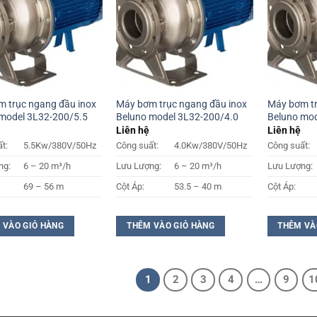
 trục ngang đầu inox
Máy bơm trục ngang đầu inox
Máy bơm tr
model 3L32-200/5.5
Beluno model 3L32-200/4.0
Beluno mod
Liên hệ
Liên hệ
t:
5.5Kw/380V/50Hz
Công suất:
4.0Kw/380V/50Hz
Công suất:
ng:
6 – 20 m³/h
Lưu Lượng:
6 – 20 m³/h
Lưu Lượng:
69 – 56 m
Cột Áp:
53.5 – 40 m
Cột Áp:
 VÀO GIỎ HÀNG
THÊM VÀO GIỎ HÀNG
THÊM VÀ
1
2
3
4
…
9
1