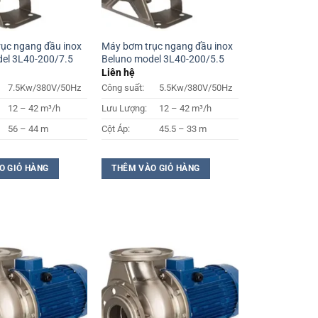
ục ngang đầu inox
Máy bơm trục ngang đầu inox
el 3L40-200/7.5
Beluno model 3L40-200/5.5
Liên hệ
7.5Kw/380V/50Hz
Công suất:
5.5Kw/380V/50Hz
12 – 42 m³/h
Lưu Lượng:
12 – 42 m³/h
56 – 44 m
Cột Áp:
45.5 – 33 m
O GIỎ HÀNG
THÊM VÀO GIỎ HÀNG