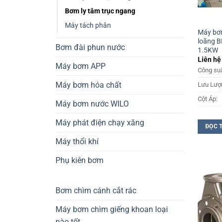
Bơm ly tâm trục ngang
Máy tách phân
Máy bơ
loãng 
Bơm đài phun nước
1.5KW
Liên hệ
Máy bơm APP
Công suấ
Máy bơm hóa chất
Lưu Lượ
Cột Áp:
Máy bơm nước WILO
Máy phát điện chạy xăng
ĐỌC 
Máy thổi khí
Phụ kiên bơm
Bơm chìm cánh cắt rác
Máy bơm chìm giếng khoan loại
nào tốt