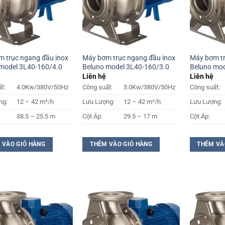
 trục ngang đầu inox
Máy bơm trục ngang đầu inox
Máy bơm tr
model 3L40-160/4.0
Beluno model 3L40-160/3.0
Beluno mod
Liên hệ
Liên hệ
t:
4.0Kw/380V/50Hz
Công suất:
3.0Kw/380V/50Hz
Công suất:
ng:
12 – 42 m³/h
Lưu Lượng:
12 – 42 m³/h
Lưu Lượng:
38.5 – 25.5 m
Cột Áp:
29.5 – 17 m
Cột Áp:
 VÀO GIỎ HÀNG
THÊM VÀO GIỎ HÀNG
THÊM VÀ