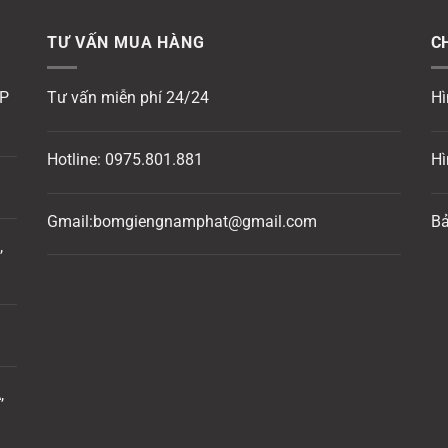
TƯ VẤN MUA HÀNG
C
P
Tư vấn miễn phí 24/24
Hì
Hotline:
0975.801.881
Hì
Gmail:bomgiengnamphat@gmail.com
Bả
,
,