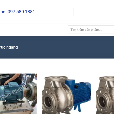
Địa c
line: 097 580 1881
Tìm
kiếm:
rục ngang