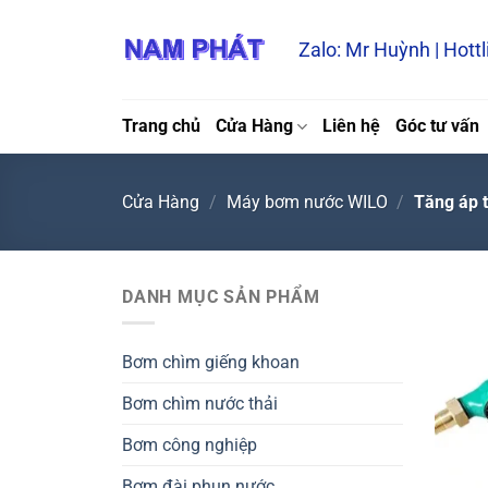
Bỏ
qua
Zalo: Mr Huỳnh | Hott
nội
dung
Trang chủ
Cửa Hàng
Liên hệ
Góc tư vấn
Cửa Hàng
/
Máy bơm nước WILO
/
Tăng áp 
DANH MỤC SẢN PHẨM
Bơm chìm giếng khoan
Bơm chìm nước thải
Bơm công nghiệp
Bơm đài phun nước