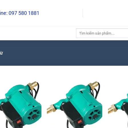
Đ
line: 097 580 1881
Tìm
kiếm:
từ