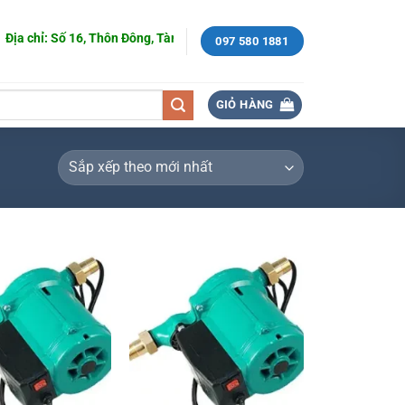
ịa chỉ: Số 16, Thôn Đông, Tàm Xá, Đông Anh, Hà Nội.
097 580 1881
GIỎ HÀNG