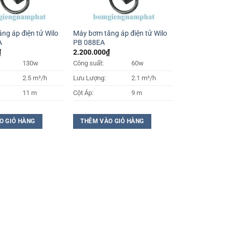
ng áp điện tử Wilo
Máy bơm tăng áp điện tử Wilo
A
PB 088EA
₫
2.200.000
₫
130w
Công suất:
60w
2.5 m³/h
Lưu Lượng:
2.1 m³/h
11 m
Cột Áp:
9 m
O GIỎ HÀNG
THÊM VÀO GIỎ HÀNG