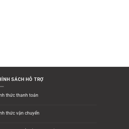
HÍNH SÁCH HỖ TRỢ
nh thức thanh toán
nh thức vận chuyển