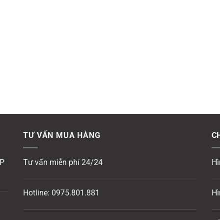
TƯ VẤN MUA HÀNG
C
P
Tư vấn miễn phí 24/24
Hì
Hotline:
0975.801.881
Hì