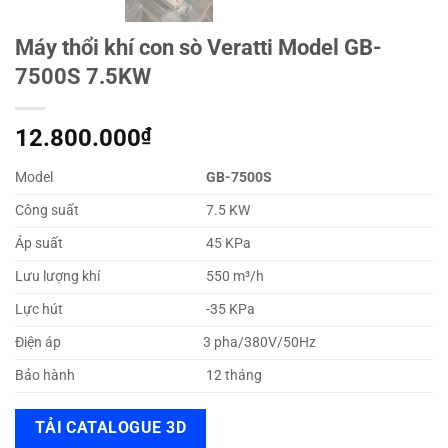
Máy thổi khí con sò Veratti Model GB-
7500S 7.5KW
12.800.000
₫
Model
GB-7500S
Công suất
7.5 KW
Áp suất
45 KPa
Lưu lượng khí
550 m³/h
Lực hút
-35 KPa
Điện áp
3 pha/380V/50Hz
Bảo hành
12 tháng
TẢI CATALOGUE 3D