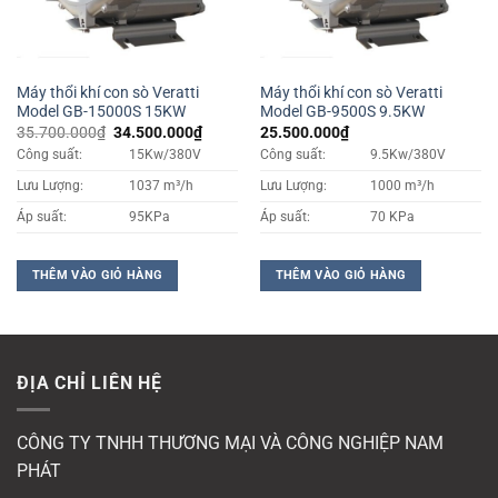
Máy thổi khí con sò Veratti
Máy thổi khí con sò Veratti
Model GB-15000S 15KW
Model GB-9500S 9.5KW
Giá
Giá
35.700.000
₫
34.500.000
₫
25.500.000
₫
gốc
hiện
Công suất:
15Kw/380V
Công suất:
9.5Kw/380V
là:
tại
35.700.000₫.
là:
Lưu Lượng:
1037 m³/h
Lưu Lượng:
1000 m³/h
34.500.000₫.
Áp suất:
95KPa
Áp suất:
70 KPa
THÊM VÀO GIỎ HÀNG
THÊM VÀO GIỎ HÀNG
ĐỊA CHỈ LIÊN HỆ
CÔNG TY TNHH THƯƠNG MẠI VÀ CÔNG NGHIỆP NAM
PHÁT