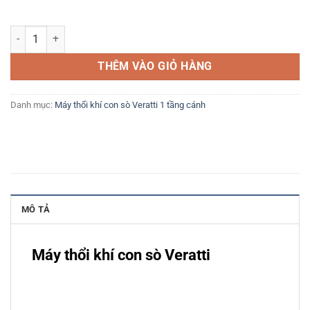
Máy thổi khí con sò Veratti Model GB-7500S 7.5KW số lượng
THÊM VÀO GIỎ HÀNG
Danh mục:
Máy thổi khí con sò Veratti 1 tầng cánh
MÔ TẢ
Máy thổi khí con sò Veratti