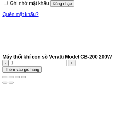
Ghi nhớ mật khẩu
Đăng nhập
Quên mật khẩu?
Máy thổi khí con sò Veratti Model GB-200 200W
Máy
thổi
Thêm vào giỏ hàng
khí
con
sò
Veratti
Model
GB-
200
200W
số
lượng