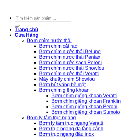
Copyright 2026 ©
Nam Phát
Tìm
kiếm:
Trang chủ
Cửa Hàng
Bơm chìm nước thải
Bơm chìm cắt rác
Bơm chìm nước thải Beluno
Bơm chìm nước thải Pentax
Bơm chìm nước sạch Peroni
Bơm chìm nước thải Showfou
Bơm chìm nước thải Veratti
Máy khuấy chìm Showfou
Bơm hút váng bề mặt
Bơm chìm giếng khoan
Bơm chìm giếng khoan Veratti
Bơm chìm giếng khoan Franklin
Bơm chìm giếng khoan Peroni
Bơm chìm giếng khoan Sumoto
Bơm ly tâm trục ngang
Bơm ly tâm trục ngang Veratti
Bơm trục ngang đa tầng cánh
Bơm trục ngang đầu inox