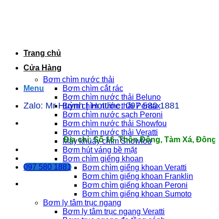
Bỏ
qua
nội
dung
Trang chủ
Cửa Hàng
Bơm chìm nước thải
Menu
Bơm chìm cắt rác
Bơm chìm nước thải Beluno
Zalo: Mr Huỳnh | Hottline: 097 580 1881
Bơm chìm nước thải Pentax
Bơm chìm nước sạch Peroni
Bơm chìm nước thải Showfou
Bơm chìm nước thải Veratti
Địa chỉ: Số 16, Thôn Đông, Tàm Xá, Đông Anh, 
Máy khuấy chìm Showfou
Bơm hút váng bề mặt
Bơm chìm giếng khoan
097 580 1881
Bơm chìm giếng khoan Veratti
Bơm chìm giếng khoan Franklin
Bơm chìm giếng khoan Peroni
Bơm chìm giếng khoan Sumoto
Bơm ly tâm trục ngang
Bơm ly tâm trục ngang Veratti