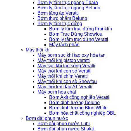
Bơm ly tâm trục ngang Ebara
Bơm ly tâm trục ngang Beluno
Bơm tăng áp Veratti
Bơm thực phẩm Beluno
Bơm ly tâm trục đứng
Bơm ly tâm trục đứng Franklin
Bơm Trục Đứng Showfou
Bơm ly tâm trục đứng Veratti
Máy tách phân
Máy thổi khí
Máy bơm sục khí tạo oxy hòa tan
Máy thổi khí piston veratti
Máy sục khí tạo sóng Veratti
Máy thổi khí con sò Veratti
Máy thổi khí chìm Veratti
Máy thổi khí con sò Showfou
Máy thổi khí đầu AT Veratti
Máy bơm hóa chất
Bơm Axit công nghiệp Veratti
Bơm định lượng Beluno
Bơm định lượng Blue White
Bơm hóa chất công nghiệp OBL
Bơm đài phun nước
Bơm đài phun nước Lubi
Bơm đài phun nước Shakti