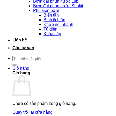
Bơm đài phun nước Lubi
Bơm đài phun nước Shakti
Phụ kiên bơm
Biến tần
Bình tích áp
Khớp nối nhanh
Tủ điện
Khóa cáp
Liên hệ
Góc tư vấn
Tìm
kiếm:
Giỏ hàng
Giỏ hàng
Chưa có sản phẩm trong giỏ hàng.
Quay trở lại cửa hàng