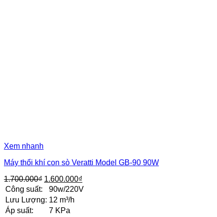
Xem nhanh
Máy thổi khí con sò Veratti Model GB-90 90W
Giá
Giá
1.700.000
₫
1.600.000
₫
gốc
hiện
Công suất:
90w/220V
là:
tại
Lưu Lượng:
12 m³/h
1.700.000₫.
là:
Áp suất:
7 KPa
1.600.000₫.