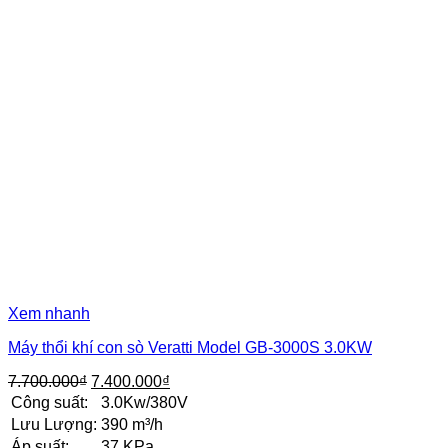
Xem nhanh
Máy thổi khí con sò Veratti Model GB-3000S 3.0KW
Giá
Giá
7.700.000
₫
7.400.000
₫
gốc
hiện
Công suất:
3.0Kw/380V
là:
tại
Lưu Lượng:
390 m³/h
7.700.000₫.
là:
Áp suất:
37 KPa