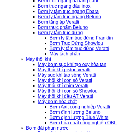
Bơm trục ngang đa tầng cánh
Bơm trục ngang đầu inox
Bơm ly tâm trục ngang Ebara
Bơm ly tâm trục ngang Beluno
Bơm tăng áp Veratti
Bơm thực phẩm Beluno
Bơm ly tâm trục đứng
Bơm ly tâm trục đứng Franklin
Bơm Trục Đứng Showfou
Bơm ly tâm trục đứng Veratti
Máy tách phân
Máy thổi khí
Máy bơm sục khí tạo oxy hòa tan
Máy thổi khí piston veratti
Máy sục khí tạo sóng Veratti
Máy thổi khí con sò Veratti
Máy thổi khí chìm Veratti
Máy thổi khí con sò Showfou
Máy thổi khí đầu AT Veratti
Máy bơm hóa chất
Bơm Axit công nghiệp Veratti
Bơm định lượng Beluno
Bơm định lượng Blue White
Bơm hóa chất công nghiệp OBL
Bơm đài phun nước