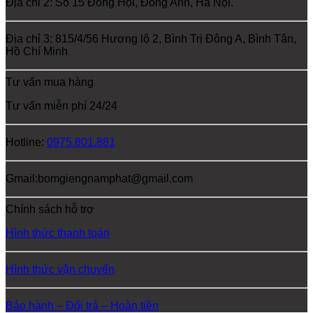
Địa chỉ 2: Số 15 Đông Hội, Đông Anh, Hà Nội.
Địa chỉ 3: 815/4/56 Hương lộ 2, Bình Trị Đông A, Bình Tân,
Hồ Chí Minh
Tư vấn mua hàng
Tư vấn miễn phí 24/24
Hotline:
0975.801.881
Gmail:bomgiengnamphat@gmail.com
Chính sách hỗ trợ
Hình thức thanh toán
Hình thức vận chuyển
Bảo hành – Đổi trả – Hoàn tiền