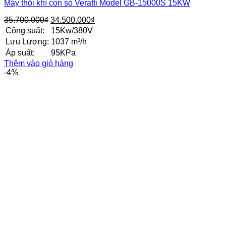
Máy thổi khí con sò Veratti Model GB-15000S 15KW
Giá
Giá
35.700.000
₫
34.500.000
₫
gốc
hiện
Công suất:
15Kw/380V
là:
tại
Lưu Lượng:
1037 m³/h
35.700.000₫.
là:
Áp suất:
95KPa
34.500.000₫.
Thêm vào giỏ hàng
-4%