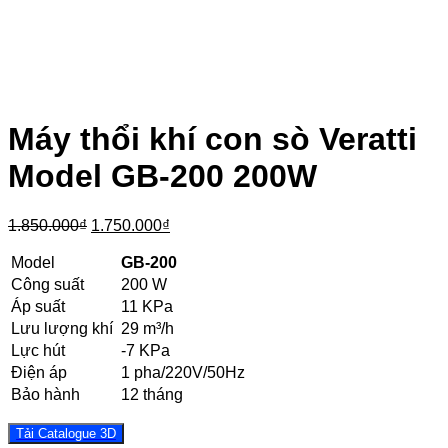
Máy thổi khí con sò Veratti
Model GB-200 200W
Giá
Giá
1.850.000
₫
1.750.000
₫
gốc
hiện
là:
tại
Model
GB-200
1.850.000₫.
là:
Công suất
200 W
1.750.000₫.
Áp suất
11 KPa
Lưu lượng khí
29 m³/h
Lực hút
-7 KPa
Điện áp
1 pha/220V/50Hz
Bảo hành
12 tháng
Tải Catalogue 3D