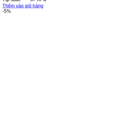
7.400.000₫.
Thêm vào giỏ hàng
-5%