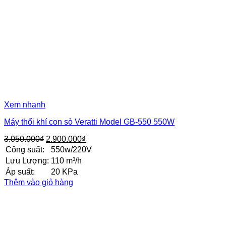
Xem nhanh
Máy thổi khí con sò Veratti Model GB-550 550W
Giá
Giá
3.050.000
₫
2.900.000
₫
gốc
hiện
Công suất:
550w/220V
là:
tại
Lưu Lượng:
110 m³/h
3.050.000₫.
là:
Áp suất:
20 KPa
2.900.000₫.
Thêm vào giỏ hàng