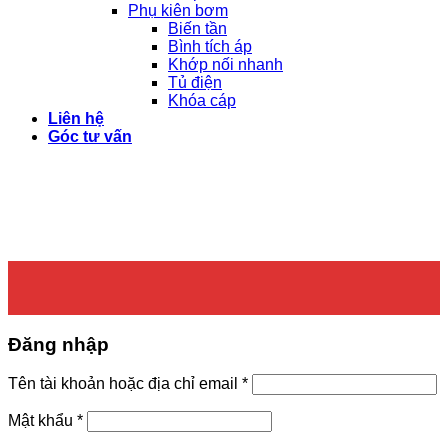
Phụ kiên bơm
Biến tần
Bình tích áp
Khớp nối nhanh
Tủ điện
Khóa cáp
Liên hệ
Góc tư vấn
Đăng nhập
Bắt
Tên tài khoản hoặc địa chỉ email
*
buộc
Bắt
Mật khẩu
*
buộc