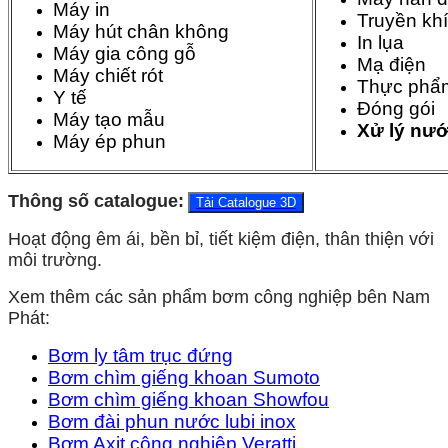
Máy in
Truyền khí
Máy hút chân không
In lụa
Máy gia công gỗ
Mạ điện
Máy chiết rót
Thực phẩ
Y tế
Đóng gói
Máy tạo mẫu
Xử lý nướ
Máy ép phun
Thông số catalogue:
Tải Catalogue 3D
Hoạt động êm ái, bền bỉ, tiết kiệm điện, thân thiện với
môi trường.
Xem thêm các sản phẩm bơm công nghiệp bên Nam
Phát:
Bơm ly tâm trục đứng
Bơm chìm giếng khoan Sumoto
Bơm chìm giếng khoan Showfou
Bơm đài phun nước lubi inox
Bơm Axit công nghiệp Veratti