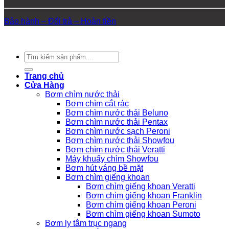
Bảo hành – Đổi trả – Hoàn tiền
Copyright 2026 ©
Nam Phát
Tìm
kiếm:
Trang chủ
Cửa Hàng
Bơm chìm nước thải
Bơm chìm cắt rác
Bơm chìm nước thải Beluno
Bơm chìm nước thải Pentax
Bơm chìm nước sạch Peroni
Bơm chìm nước thải Showfou
Bơm chìm nước thải Veratti
Máy khuấy chìm Showfou
Bơm hút váng bề mặt
Bơm chìm giếng khoan
Bơm chìm giếng khoan Veratti
Bơm chìm giếng khoan Franklin
Bơm chìm giếng khoan Peroni
Bơm chìm giếng khoan Sumoto
Bơm ly tâm trục ngang