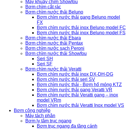
Máy khuấy chìm Showfou
Bơm chìm cắt rác
Bơm chìm nước thải Beluno
Bơm chìm nước thải gang Beluno model
FX
Bơm chìm nước thải inox Beluno model FC
Bơm chìm nước thải inox Beluno model FS
Bơm chìm nước thải Ebara
Bơm chìm nước thải Pentax
Bơm chìm nước sạch Peroni
Bơm chìm nước thải Showfou
Seri SH
Seri SF
Bơm chìm nước thải Veratti
Bơm chìm nước thải inox DX-DH-DG
Bơm chìm nước thải seri SV
Bơm chìm nước thải - Bơm hố móng KTZ
Bơm chìm nước thải gang Veratti VR
Bơm chìm nước thải Veratti gang – inox
model VRm
Bơm chìm nước thải Veratti Inox model VS
Bơm công nghiệp
Máy tách phân
Bơm ly tâm trục ngang
Bơm trục ngang đa tầng cánh