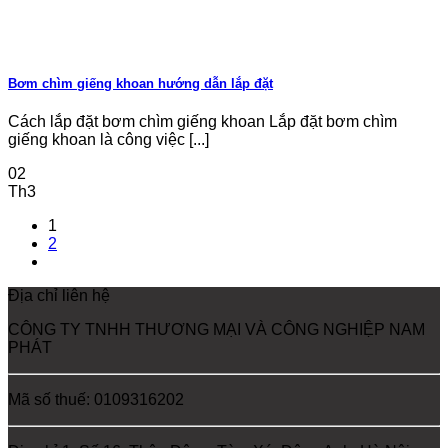
Bơm chìm giếng khoan hướng dẫn lắp đặt
Cách lắp đặt bơm chìm giếng khoan Lắp đặt bơm chìm
giếng khoan là công việc [...]
02
Th3
1
2
Địa chỉ liên hệ
CÔNG TY TNHH THƯƠNG MẠI VÀ CÔNG NGHIỆP NAM
PHÁT
Mã số thuế: 0109316202