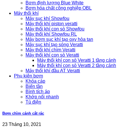
Bơm định lượng Blue White
Bơm hóa chất công nghiệp OBL
Máy thổi khí
Máy sục khí Showfou
Máy thổi khí piston veratti
Máy thổi khí con sò Showfou
Máy thổi khí Showfou RL
Máy bơm sục khí tạo oxy hòa tan
Máy sục khí tạo sóng Veratti
Máy thổi khí chìm Veratti
Máy thổi khí con sò Veratti
Máy thổi khí con sò Veratti 1 tầng cánh
Máy thổi khí con sò Veratti 2 tầng cánh
Máy thổi khí đầu AT Veratti
Phụ kiên bơm
Khóa cáp
Biến tần
Bình tích áp
Khớp nối nhanh
Tủ điện
Bơm chìm cánh cắt rác
23 Tháng 10, 2021