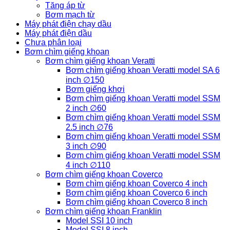
Tăng áp từ
là
Bơm mạch từ
gì,
Máy phát điện chạy dầu
cách
Máy phát điện dầu
khắc
Chưa phân loại
phục
Bơm chìm giếng khoan
Bơm chìm giếng khoan Veratti
Bơm chìm giếng khoan Veratti model SA 6
inch ∅150
Bơm giếng khơi
Bơm chìm giếng khoan Veratti model SSM
2 inch ∅60
Bơm chìm giếng khoan Veratti model SSM
2.5 inch ∅76
Bơm chìm giếng khoan Veratti model SSM
3 inch ∅90
Bơm chìm giếng khoan Veratti model SSM
4 inch ∅110
Bơm chìm giếng khoan Coverco
Bơm chìm giếng khoan Coverco 4 inch
Bơm chìm giếng khoan Coverco 6 inch
Bơm chìm giếng khoan Coverco 8 inch
Bơm chìm giếng khoan Franklin
Model SSI 10 inch
Model SSI 8 inch