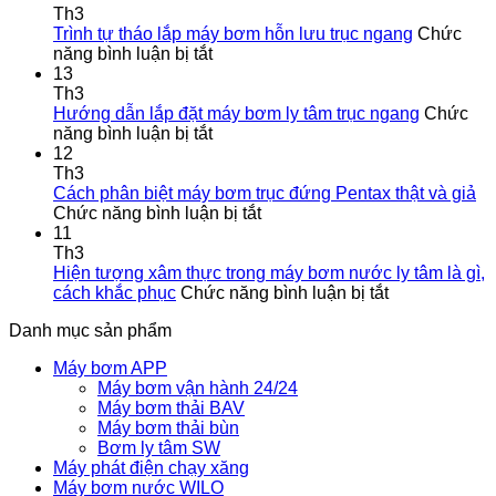
dụng
Th3
máy
Trình tự tháo lắp máy bơm hỗn lưu trục ngang
Chức
ở
bơm
năng bình luận bị tắt
Trình
ly
13
tự
tâm
Th3
tháo
trục
Hướng dẫn lắp đặt máy bơm ly tâm trục ngang
Chức
lắp
ở
ngang
năng bình luận bị tắt
máy
Hướng
12
bơm
dẫn
Th3
hỗn
lắp
Cách phân biệt máy bơm trục đứng Pentax thật và giả
lưu
đặt
ở
Chức năng bình luận bị tắt
trục
máy
Cách
11
ngang
bơm
phân
Th3
ly
biệt
Hiện tượng xâm thực trong máy bơm nước ly tâm là gì,
tâm
máy
ở
cách khắc phục
Chức năng bình luận bị tắt
trục
bơm
Hiện
Danh mục sản phẩm
ngang
trục
tượng
đứng
xâm
Máy bơm APP
Pentax
thực
Máy bơm vận hành 24/24
thật
trong
Máy bơm thải BAV
và
máy
Máy bơm thải bùn
giả
bơm
Bơm ly tâm SW
nước
Máy phát điện chạy xăng
ly
Máy bơm nước WILO
tâm