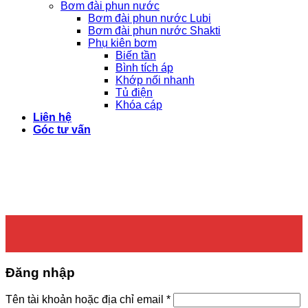
Bơm đài phun nước
Bơm đài phun nước Lubi
Bơm đài phun nước Shakti
Phụ kiên bơm
Biến tần
Bình tích áp
Khớp nối nhanh
Tủ điện
Khóa cáp
Liên hệ
Góc tư vấn
Đăng nhập
Bắt
Tên tài khoản hoặc địa chỉ email
*