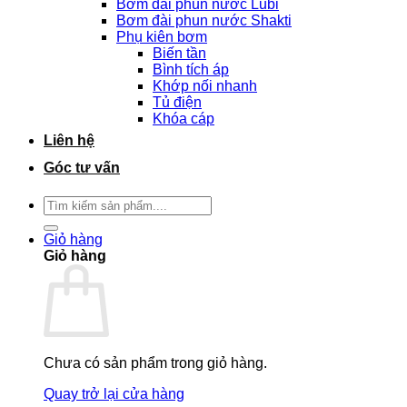
Bơm đài phun nước Lubi
Bơm đài phun nước Shakti
Phụ kiên bơm
Biến tần
Bình tích áp
Khớp nối nhanh
Tủ điện
Khóa cáp
Liên hệ
Góc tư vấn
Tìm
kiếm:
Giỏ hàng
Giỏ hàng
Chưa có sản phẩm trong giỏ hàng.
Quay trở lại cửa hàng