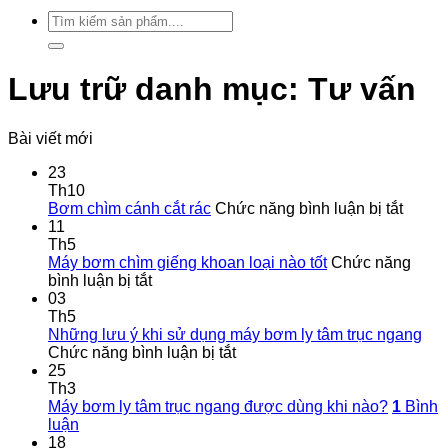
Tìm
kiếm:
Lưu trữ danh mục:
Tư vấn
Bài viết mới
23
Th10
ở
Bơm chìm cánh cắt rác
Chức năng bình luận bị tắt
Bơm
11
chìm
Th5
cánh
Máy bơm chìm giếng khoan loại nào tốt
Chức năng
ở
cắt
bình luận bị tắt
Máy
rác
03
bơm
Th5
chìm
Những lưu ý khi sử dụng máy bơm ly tâm trục ngang
giếng
ở
Chức năng bình luận bị tắt
khoan
Những
25
loại
lưu
Th3
nào
ý
Máy bơm ly tâm trục ngang được dùng khi nào?
1
Bình
tốt
khi
luận
sử
18