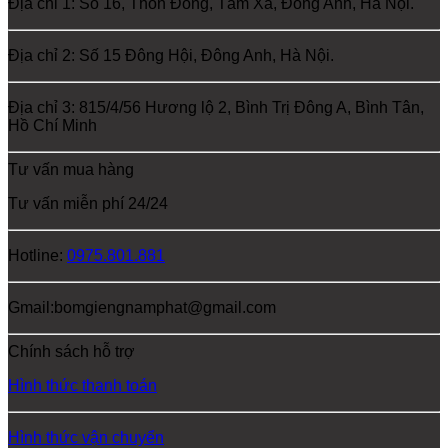
Địa chỉ 1: Số 16, Thôn Đông, Tàm Xá, Đông Anh, Hà Nội.
Địa chỉ 2: Số 15 Đông Hội, Đông Anh, Hà Nội.
Địa chỉ 3: 815/4/56 Hương lộ 2, Bình Trị Đông A, Bình Tân,
Hồ Chí Minh
Tư vấn mua hàng
Tư vấn miễn phí 24/24
Hotline:
0975.801.881
Gmail:bomgiengnamphat@gmail.com
Chính sách hỗ trợ
Hình thức thanh toán
Hình thức vận chuyển