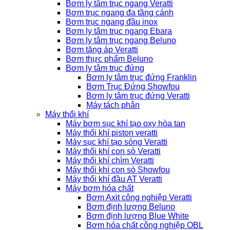
Bơm ly tâm trục ngang Veratti
Bơm trục ngang đa tầng cánh
Bơm trục ngang đầu inox
Bơm ly tâm trục ngang Ebara
Bơm ly tâm trục ngang Beluno
Bơm tăng áp Veratti
Bơm thực phẩm Beluno
Bơm ly tâm trục đứng
Bơm ly tâm trục đứng Franklin
Bơm Trục Đứng Showfou
Bơm ly tâm trục đứng Veratti
Máy tách phân
Máy thổi khí
Máy bơm sục khí tạo oxy hòa tan
Máy thổi khí piston veratti
Máy sục khí tạo sóng Veratti
Máy thổi khí con sò Veratti
Máy thổi khí chìm Veratti
Máy thổi khí con sò Showfou
Máy thổi khí đầu AT Veratti
Máy bơm hóa chất
Bơm Axit công nghiệp Veratti
Bơm định lượng Beluno
Bơm định lượng Blue White
Bơm hóa chất công nghiệp OBL