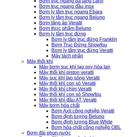
Bơm trục ngang đa tầng cánh
Bơm trục ngang đầu inox
Bơm ly tâm trục ngang Ebara
Bơm ly tâm trục ngang Beluno
Bơm tăng áp Veratti
Bơm thực phẩm Beluno
Bơm ly tâm trục đứng
Bơm ly tâm trục đứng Franklin
Bơm Trục Đứng Showfou
Bơm ly tâm trục đứng Veratti
Máy tách phân
Máy thổi khí
Máy bơm sục khí tạo oxy hòa tan
Máy thổi khí piston veratti
Máy sục khí tạo sóng Veratti
Máy thổi khí con sò Veratti
Máy thổi khí chìm Veratti
Máy thổi khí con sò Showfou
Máy thổi khí đầu AT Veratti
Máy bơm hóa chất
Bơm Axit công nghiệp Veratti
Bơm định lượng Beluno
Bơm định lượng Blue White
Bơm hóa chất công nghiệp OBL
Bơm đài phun nước