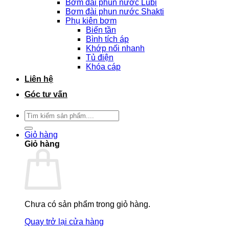
Bơm đài phun nước Lubi
Bơm đài phun nước Shakti
Phụ kiên bơm
Biến tần
Bình tích áp
Khớp nối nhanh
Tủ điện
Khóa cáp
Liên hệ
Góc tư vấn
Tìm
kiếm:
Giỏ hàng
Giỏ hàng
Chưa có sản phẩm trong giỏ hàng.
Quay trở lại cửa hàng