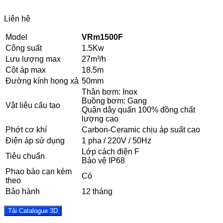
Liên hệ
Model
VRm1500F
Công suất
1.5Kw
Lưu lượng max
27m³/h
Cột áp max
18.5m
Đường kính họng xả
50mm
Thân bơm: Inox
Buồng bơm: Gang
Vật liệu cấu tạo
Quận dây quấn 100% đồng chất
lượng cao
Phớt cơ khí
Carbon-Ceramic chịu áp suất cao
Điện áp sử dụng
1 pha / 220V / 50Hz
Lớp cách điện F
Tiêu chuẩn
Bảo vệ IP68
Phao báo cạn kèm
Có
theo
Bảo hành
12 tháng
Tải Catalogue 3D