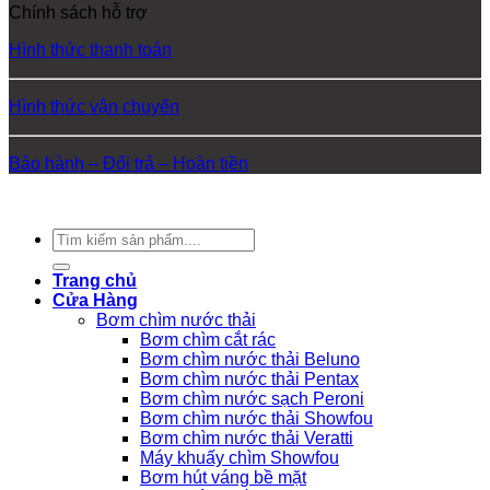
Chính sách hỗ trợ
Hình thức thanh toán
Hình thức vận chuyển
Bảo hành – Đổi trả – Hoàn tiền
Copyright 2026 ©
Nam Phát
Tìm
kiếm:
Trang chủ
Cửa Hàng
Bơm chìm nước thải
Bơm chìm cắt rác
Bơm chìm nước thải Beluno
Bơm chìm nước thải Pentax
Bơm chìm nước sạch Peroni
Bơm chìm nước thải Showfou
Bơm chìm nước thải Veratti
Máy khuấy chìm Showfou
Bơm hút váng bề mặt