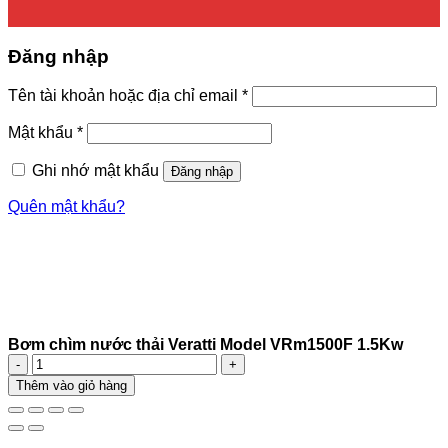
Đăng nhập
Bắt
Tên tài khoản hoặc địa chỉ email
*
buộc
Bắt
Mật khẩu
*
buộc
Ghi nhớ mật khẩu
Đăng nhập
Quên mật khẩu?
Bơm chìm nước thải Veratti Model VRm1500F 1.5Kw
Bơm
chìm
Thêm vào giỏ hàng
nước
thải
Veratti