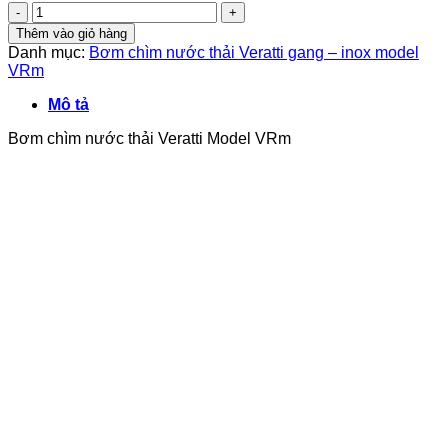
Bơm
chìm
Thêm vào giỏ hàng
nước
Danh mục:
Bơm chìm nước thải Veratti gang – inox model
thải
VRm
Veratti
Model
Mô tả
VRm1500F
1.5Kw
Bơm chìm nước thải Veratti Model VRm
số
lượng