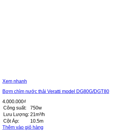
Xem nhanh
Bơm chìm nước thải Veratti model DG80G/DGT80
4.000.000
₫
Công suất:
750w
Lưu Lượng:
21m³/h
Cột Áp:
10.5m
Thêm vào giỏ hàng