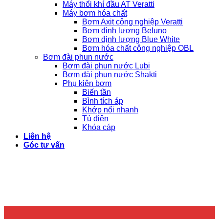
Máy thổi khí đầu AT Veratti
Máy bơm hóa chất
Bơm Axit công nghiệp Veratti
Bơm định lượng Beluno
Bơm định lượng Blue White
Bơm hóa chất công nghiệp OBL
Bơm đài phun nước
Bơm đài phun nước Lubi
Bơm đài phun nước Shakti
Phụ kiên bơm
Biến tần
Bình tích áp
Khớp nối nhanh
Tủ điện
Khóa cáp
Liên hệ
Góc tư vấn