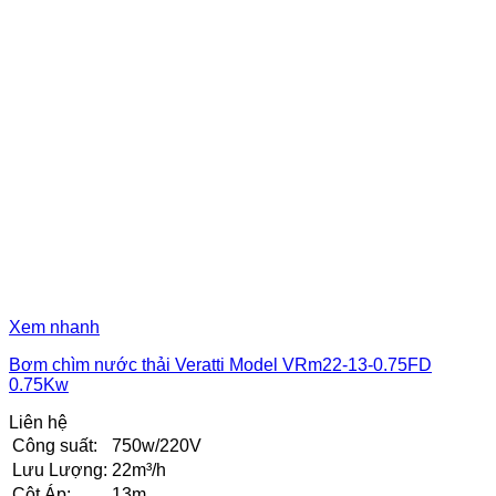
Xem nhanh
Bơm chìm nước thải Veratti Model VRm22-13-0.75FD
0.75Kw
Liên hệ
Công suất:
750w/220V
Lưu Lượng:
22m³/h
Cột Áp:
13m