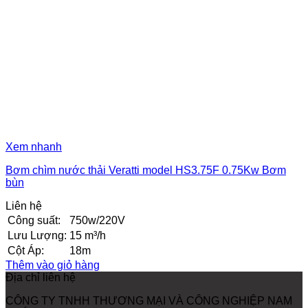
Xem nhanh
Bơm chìm nước thải Veratti model HS3.75F 0.75Kw Bơm
bùn
Liên hệ
Công suất:
750w/220V
Lưu Lượng:
15 m³/h
Cột Áp:
18m
Thêm vào giỏ hàng
Địa chỉ liên hệ
CÔNG TY TNHH THƯƠNG MẠI VÀ CÔNG NGHIỆP NAM