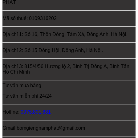
PHÁT
Mã số thuế: 0109316202
Địa chỉ 1: Số 16, Thôn Đông, Tàm Xá, Đông Anh, Hà Nội.
Địa chỉ 2: Số 15 Đông Hội, Đông Anh, Hà Nội.
Địa chỉ 3: 815/4/56 Hương lộ 2, Bình Trị Đông A, Bình Tân,
Hồ Chí Minh
Tư vấn mua hàng
Tư vấn miễn phí 24/24
Hotline:
0975.801.881
Gmail:bomgiengnamphat@gmail.com