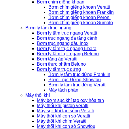
Bơm chìm giếng khoan
Bơm chìm giếng khoan Veratti
Bơm chìm giếng khoan Franklin
Bơm chìm giếng khoan Peroni
Bơm chìm giếng khoan Sumoto
Bơm ly tâm trục ngang
Bơm ly tâm trục ngang Veratti
Bơm trục ngang đa tầng cánh
Bơm trục ngang đầu inox
Bơm ly tâm trục ngang Ebara
Bơm ly tâm trục ngang Beluno
Bơm tăng áp Veratti
Bơm thực phẩm Beluno
Bơm ly tâm trục đứng
Bơm ly tâm trục đứng Franklin
Bơm Trục Đứng Showfou
Bơm ly tâm trục đứng Veratti
Máy tách phân
Máy thổi khí
Máy bơm sục khí tạo oxy hòa tan
Máy thổi khí piston veratti
Máy sục khí tạo sóng Veratti
Máy thổi khí con sò Veratti
Máy thổi khí chìm Veratti
Máy thổi khí con sò Showfou