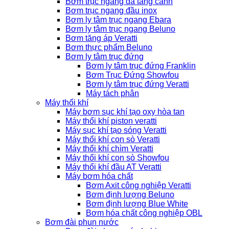
Bơm trục ngang đa tầng cánh
Bơm trục ngang đầu inox
Bơm ly tâm trục ngang Ebara
Bơm ly tâm trục ngang Beluno
Bơm tăng áp Veratti
Bơm thực phẩm Beluno
Bơm ly tâm trục đứng
Bơm ly tâm trục đứng Franklin
Bơm Trục Đứng Showfou
Bơm ly tâm trục đứng Veratti
Máy tách phân
Máy thổi khí
Máy bơm sục khí tạo oxy hòa tan
Máy thổi khí piston veratti
Máy sục khí tạo sóng Veratti
Máy thổi khí con sò Veratti
Máy thổi khí chìm Veratti
Máy thổi khí con sò Showfou
Máy thổi khí đầu AT Veratti
Máy bơm hóa chất
Bơm Axit công nghiệp Veratti
Bơm định lượng Beluno
Bơm định lượng Blue White
Bơm hóa chất công nghiệp OBL
Bơm đài phun nước