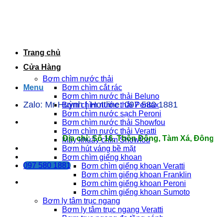
Bỏ
qua
nội
dung
Trang chủ
Cửa Hàng
Bơm chìm nước thải
Menu
Bơm chìm cắt rác
Bơm chìm nước thải Beluno
Zalo: Mr Huỳnh | Hottline: 097 580 1881
Bơm chìm nước thải Pentax
Bơm chìm nước sạch Peroni
Bơm chìm nước thải Showfou
Bơm chìm nước thải Veratti
Địa chỉ: Số 16, Thôn Đông, Tàm Xá, Đông Anh,
Máy khuấy chìm Showfou
Bơm hút váng bề mặt
Bơm chìm giếng khoan
097 580 1881
Bơm chìm giếng khoan Veratti
Bơm chìm giếng khoan Franklin
Bơm chìm giếng khoan Peroni
Bơm chìm giếng khoan Sumoto
Bơm ly tâm trục ngang
Bơm ly tâm trục ngang Veratti