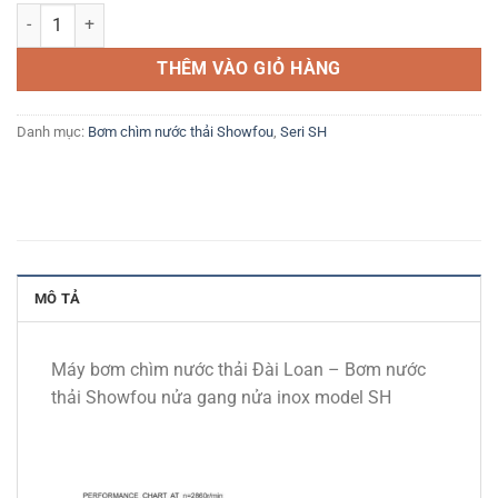
Bơm chìm nước thải Showfou Model SHm-250F 0.25Kw số lượng
THÊM VÀO GIỎ HÀNG
Danh mục:
Bơm chìm nước thải Showfou
,
Seri SH
MÔ TẢ
Máy bơm chìm nước thải Đài Loan – Bơm nước
thải Showfou nửa gang nửa inox model SH