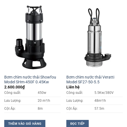
Bơm chìm nước thải Showfou
Bơm chìm nước thải Veratti
Model SHm-450F 0.45Kw
Model SF27-50-5.5
2.600.000
₫
Liên hệ
Công suất:
450w
Công suất:
5.5Kw/380V
Lưu Lượng:
20 m³/h
Lưu Lượng:
48m³/h
Cột Áp:
8m
Cột Áp:
57.5m
THÊM VÀO GIỎ HÀNG
ĐỌC TIẾP