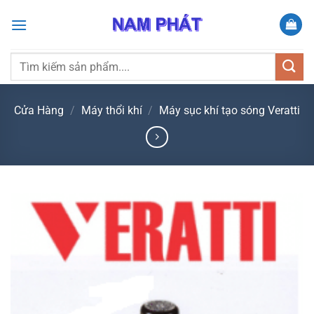
Bỏ
qua
nội
dung
Tìm
kiếm:
Cửa Hàng
/
Máy thổi khí
/
Máy sục khí tạo sóng Veratti