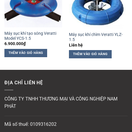
Máy sục khí tạo sóng Veratti
Máy sục khí chìm Veratti YLZ-
Model YCS-1.5
1.5
6.900.000
₫
Liên hệ
THÊM VÀO GIỎ HÀNG
THÊM VÀO GIỎ HÀNG
ĐỊA CHỈ LIÊN HỆ
CÔNG TY TNHH THƯƠNG MẠI VÀ CÔNG NGHIỆP NAM
PHÁT
Mã số thuế: 0109316202