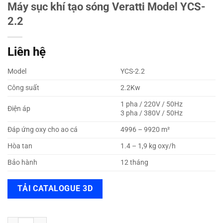
Máy sục khí tạo sóng Veratti Model YCS-
2.2
Liên hệ
Model
YCS-2.2
Công suất
2.2Kw
1 pha / 220V / 50Hz
Điện áp
3 pha / 380V / 50Hz
Đáp ứng oxy cho ao cá
4996 – 9920 m²
Hòa tan
1.4 – 1,9 kg oxy/h
Bảo hành
12 tháng
TẢI CATALOGUE 3D
Máy sục khí tạo sóng Veratti Model YCS-2.2 số lượng