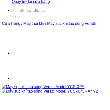
Quay trở lại cửa hàng
Tìm
kiếm:
Cửa Hàng
/
Máy thổi khí
/
Máy sục khí tạo sóng Veratti