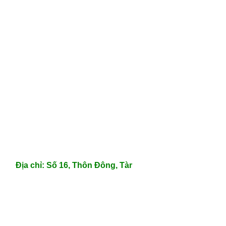
Địa chỉ: Số 16, Thôn Đông, Tàm Xá, Đông Anh, Hà Nội.