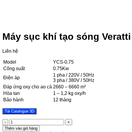
Máy sục khí tạo sóng Veratt
Liên hệ
Model
YCS-0.75
Công suất
0.75Kw
1 pha / 220V / 50Hz
Điện áp
3 pha / 380V / 50Hz
Đáp ứng oxy cho ao cá
2660 – 6660 m²
Hòa tan
1 – 1,2 kg oxy/h
Bảo hành
12 tháng
Tải Catalogue 3D
Máy
sục
Thêm vào giỏ hàng
khí