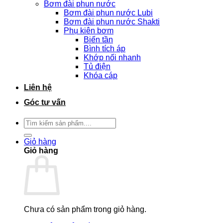
Bơm đài phun nước
Bơm đài phun nước Lubi
Bơm đài phun nước Shakti
Phụ kiên bơm
Biến tần
Bình tích áp
Khớp nối nhanh
Tủ điện
Khóa cáp
Liên hệ
Góc tư vấn
Tìm
kiếm:
Giỏ hàng
Giỏ hàng
Chưa có sản phẩm trong giỏ hàng.