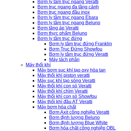
Bơm ly tâm trục ngang Veratti
Bơm trục ngang đa tầng cánh
Bơm trục ngang đầu inox
Bơm ly tâm trục ngang Ebara
Bơm ly tâm trục ngang Beluno
Bơm tăng áp Veratti
Bơm thực phẩm Beluno
Bơm ly tâm trục đứng
Bơm ly tâm trục đứng Franklin
Bơm Trục Đứng Showfou
Bơm ly tâm trục đứng Veratti
Máy tách phân
Máy thổi khí
Máy bơm sục khí tạo oxy hòa tan
Máy thổi khí piston veratti
Máy sục khí tạo sóng Veratti
Máy thổi khí con sò Veratti
Máy thổi khí chìm Veratti
Máy thổi khí con sò Showfou
Máy thổi khí đầu AT Veratti
Máy bơm hóa chất
Bơm Axit công nghiệp Veratti
Bơm định lượng Beluno
Bơm định lượng Blue White
Bơm hóa chất công nghiệp OBL