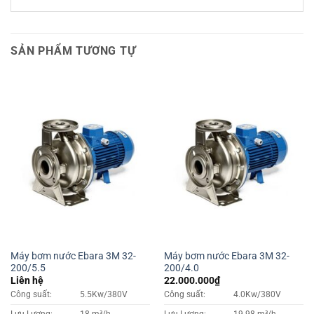
SẢN PHẨM TƯƠNG TỰ
Máy bơm nước Ebara 3M 32-
Máy bơm nước Ebara 3M 32-
200/5.5
200/4.0
Liên hệ
22.000.000
₫
Công suất:
5.5Kw/380V
Công suất:
4.0Kw/380V
Lưu Lượng:
18 m³/h
Lưu Lượng:
19.98 m³/h