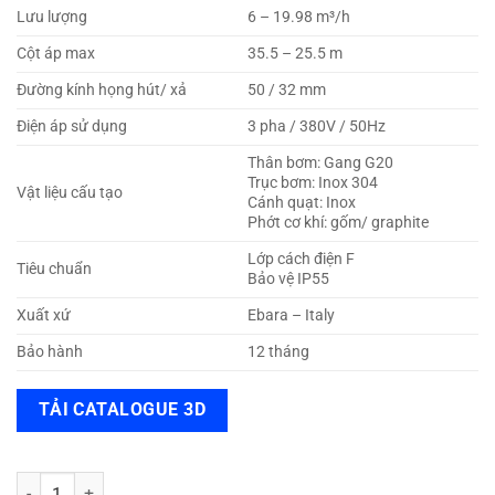
Lưu lượng
6 – 19.98 m³/h
Cột áp max
35.5 – 25.5 m
Đường kính họng hút/ xả
50 / 32 mm
Điện áp sử dụng
3 pha / 380V / 50Hz
Thân bơm: Gang G20
Trục bơm: Inox 304
Vật liệu cấu tạo
Cánh quạt: Inox
Phớt cơ khí: gốm/ graphite
Lớp cách điện F
Tiêu chuẩn
Bảo vệ IP55
Xuất xứ
Ebara – Italy
Bảo hành
12 tháng
TẢI CATALOGUE 3D
Máy bơm nước Ebara 3M 32-160/2.2 số lượng