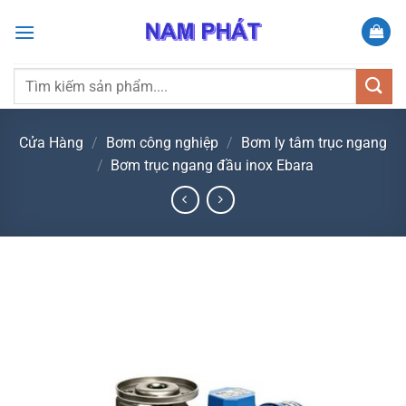
Bỏ
qua
nội
dung
Tìm
kiếm:
Cửa Hàng
/
Bơm công nghiệp
/
Bơm ly tâm trục ngang
/
Bơm trục ngang đầu inox Ebara