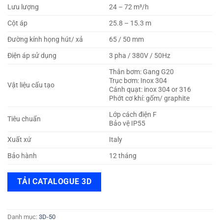
Lưu lượng
24 – 72 m³/h
Cột áp
25.8 – 15.3 m
Đường kính họng hút/ xả
65 / 50 mm
Điện áp sử dụng
3 pha / 380V / 50Hz
Thân bơm: Gang G20
Trục bơm: Inox 304
Vật liệu cấu tạo
Cánh quạt: inox 304 or 316
Phớt cơ khí: gốm/ graphite
Lớp cách điện F
Tiêu chuẩn
Bảo vệ IP55
Xuất xứ
Italy
Bảo hành
12 tháng
TẢI CATALOGUE 3D
Danh mục:
3D-50