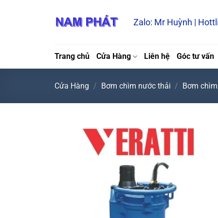
Bỏ
qua
Zalo: Mr Huỳnh | Hott
nội
dung
Trang chủ
Cửa Hàng
Liên hệ
Góc tư vấn
Cửa Hàng
/
Bơm chìm nước thải
/
Bơm chìm 