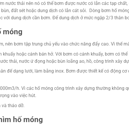
ước thải nên nó có thể bơm được nước có lẫn các tạp chất, c
 bùn, đất sét hoặc dung dịch có lẫn cát sỏi. Dòng bơm hố móng 
úc với dung dịch cần bơm. Để dung dịch ở mức ngập 2/3 thân b
ố móng
 nên bơm tập trung chủ yếu vào chức năng đẩy cao. Vì thế mà 
 khuấy hoặc cánh bán hở. Với bơm có cánh khuấy, bơm có thể
ớc thải, nước ứ đọng hoặc bùn loãng ao, hồ, công trình xây dự
n đế dạng lưới, làm bằng inox. Bơm được thiết kế có động cơ 
1000m3/h. Vì các hố móng công trình xây dựng thường không qu
rọng vào việc hút.
 và tháo dỡ.
hìm hố móng