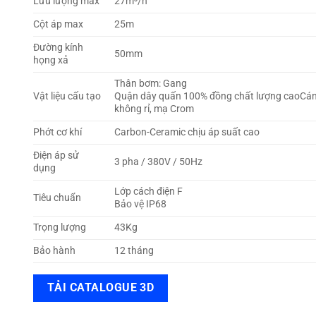
Lưu lượng max
27m³/h
Cột áp max
25m
Đường kính
50mm
họng xả
Thân bơm: Gang
Vật liệu cấu tạo
Quận dây quấn 100% đồng chất lượng caoCán
không rỉ, mạ Crom
Phớt cơ khí
Carbon-Ceramic chịu áp suất cao
Điện áp sử
3 pha / 380V / 50Hz
dụng
Lớp cách điện F
Tiêu chuẩn
Bảo vệ IP68
Trọng lượng
43Kg
Bảo hành
12 tháng
TẢI CATALOGUE 3D