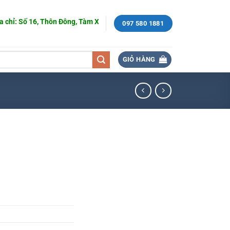
 16, Thôn Đông, Tàm Xá, Đông Anh, Hà Nội.
097 580 1881
GIỎ HÀNG