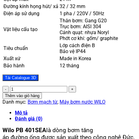
Đường kính họng hút/ xả
32 / 32 mm
Điện áp sử dụng
1 pha / 220V / 50Hz
Thân bơm: Gang G20
Trục bơm: AISI 304
Vật liệu cấu tạo
Cánh quạt: nhựa Noryl
Phớt cơ khí: gốm/ graphite
Lớp cách điện B
Tiêu chuẩn
Bảo vệ IP44
Xuất xứ
Made in Korea
Bảo hành
12 tháng
Tải Catalogue 3D
Máy
bơm
Thêm vào giỏ hàng
tăng
Danh mục:
Bơm mạch từ
,
Máy bơm nước WILO
áp
điện
Mô tả
tử
Đánh giá (0)
Wilo
Wilo PB 401SEA
là dòng bơm tăng
PB
401SEA
áp đường ống được sản xuất theo công nghệ Đức.