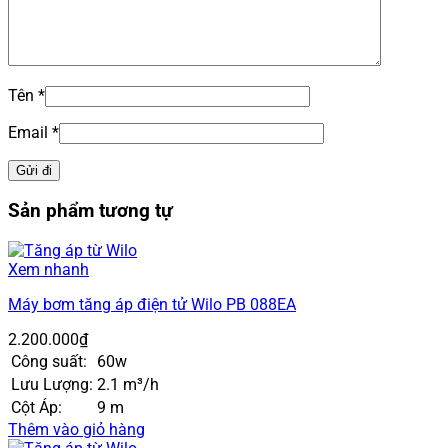
Tên
*
Email
*
Sản phẩm tương tự
Xem nhanh
Máy bơm tăng áp điện tử Wilo PB 088EA
2.200.000
₫
Công suất:
60w
Lưu Lượng:
2.1 m³/h
Cột Áp:
9 m
Thêm vào giỏ hàng