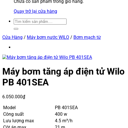
Chưa có sản phẩm trong giỏ hàng.
Quay trở lại cửa hàng
Tìm
kiếm:
Cửa Hàng
/
Máy bơm nước WILO
/
Bơm mạch từ
Máy bơm tăng áp điện tử Wilo
PB 401SEA
6.050.000
₫
Model
PB 401SEA
Công suất
400 w
Lưu lượng max
4.5 m³/h
Cột áp max
21 m