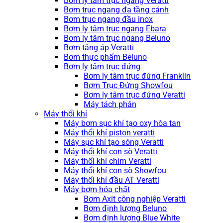
Bơm ly tâm trục ngang Veratti
Bơm trục ngang đa tầng cánh
Bơm trục ngang đầu inox
Bơm ly tâm trục ngang Ebara
Bơm ly tâm trục ngang Beluno
Bơm tăng áp Veratti
Bơm thực phẩm Beluno
Bơm ly tâm trục đứng
Bơm ly tâm trục đứng Franklin
Bơm Trục Đứng Showfou
Bơm ly tâm trục đứng Veratti
Máy tách phân
Máy thổi khí
Máy bơm sục khí tạo oxy hòa tan
Máy thổi khí piston veratti
Máy sục khí tạo sóng Veratti
Máy thổi khí con sò Veratti
Máy thổi khí chìm Veratti
Máy thổi khí con sò Showfou
Máy thổi khí đầu AT Veratti
Máy bơm hóa chất
Bơm Axit công nghiệp Veratti
Bơm định lượng Beluno
Bơm định lượng Blue White