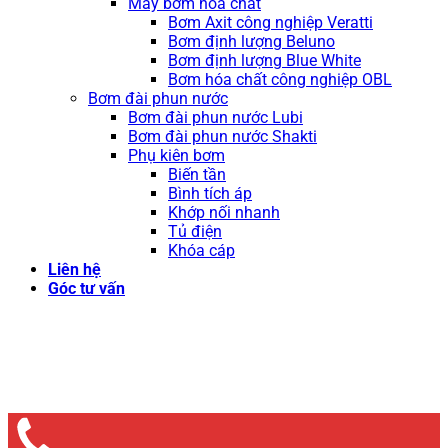
Máy bơm hóa chất
Bơm Axit công nghiệp Veratti
Bơm định lượng Beluno
Bơm định lượng Blue White
Bơm hóa chất công nghiệp OBL
Bơm đài phun nước
Bơm đài phun nước Lubi
Bơm đài phun nước Shakti
Phụ kiên bơm
Biến tần
Bình tích áp
Khớp nối nhanh
Tủ điện
Khóa cáp
Liên hệ
Góc tư vấn