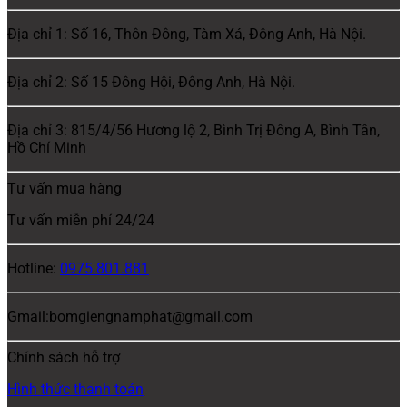
Địa chỉ 1: Số 16, Thôn Đông, Tàm Xá, Đông Anh, Hà Nội.
Địa chỉ 2: Số 15 Đông Hội, Đông Anh, Hà Nội.
Địa chỉ 3: 815/4/56 Hương lộ 2, Bình Trị Đông A, Bình Tân,
Hồ Chí Minh
Tư vấn mua hàng
Tư vấn miễn phí 24/24
Hotline:
0975.801.881
Gmail:bomgiengnamphat@gmail.com
Chính sách hỗ trợ
Hình thức thanh toán