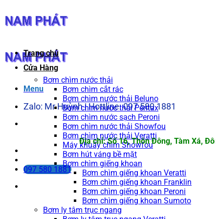
Bỏ
qua
nội
dung
Trang chủ
Cửa Hàng
Bơm chìm nước thải
Menu
Bơm chìm cắt rác
Bơm chìm nước thải Beluno
Zalo: Mr Huỳnh | Hottline: 097 580 1881
Bơm chìm nước thải Pentax
Bơm chìm nước sạch Peroni
Bơm chìm nước thải Showfou
Bơm chìm nước thải Veratti
Địa chỉ: Số 16, Thôn Đông, Tàm Xá, Đông 
Máy khuấy chìm Showfou
Bơm hút váng bề mặt
Bơm chìm giếng khoan
097 580 1881
Bơm chìm giếng khoan Veratti
Bơm chìm giếng khoan Franklin
Bơm chìm giếng khoan Peroni
Bơm chìm giếng khoan Sumoto
Bơm ly tâm trục ngang