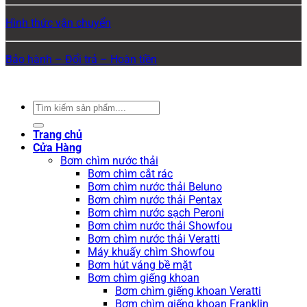
Hình thức vận chuyển
Bảo hành – Đổi trả – Hoàn tiền
Copyright 2026 ©
Nam Phát
Tìm
kiếm:
Trang chủ
Cửa Hàng
Bơm chìm nước thải
Bơm chìm cắt rác
Bơm chìm nước thải Beluno
Bơm chìm nước thải Pentax
Bơm chìm nước sạch Peroni
Bơm chìm nước thải Showfou
Bơm chìm nước thải Veratti
Máy khuấy chìm Showfou
Bơm hút váng bề mặt
Bơm chìm giếng khoan
Bơm chìm giếng khoan Veratti
Bơm chìm giếng khoan Franklin