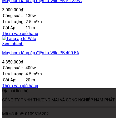
Máy bơm tăng áp điện tử Wilo PB S-125EA
3.000.000
₫
Công suất:
130w
Lưu Lượng:
2.5 m³/h
Cột Áp:
11 m
Thêm vào giỏ hàng
Xem nhanh
Máy bơm tăng áp điện tử Wilo PB 400 EA
4.350.000
₫
Công suất:
400w
Lưu Lượng:
4.5 m³/h
Cột Áp:
20 m
Thêm vào giỏ hàng
Địa chỉ liên hệ
CÔNG TY TNHH THƯƠNG MẠI VÀ CÔNG NGHIỆP NAM PHÁT
Mã số thuế: 0109316202