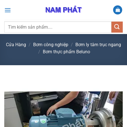
Bỏ
qua
nội
dung
Tìm
kiếm:
Cửa Hàng
/
Bơm công nghiệp
/
Bơm ly tâm trục ngang
/
Bơm thực phẩm Beluno