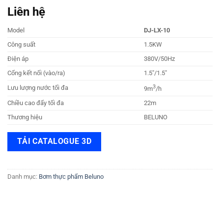
Liên hệ
Model
DJ-LX-10
Công suất
1.5KW
Điện áp
380V/50Hz
Cổng kết nối (vào/ra)
1.5″/1.5″
3
Lưu lượng nước tối đa
9m
/h
Chiều cao đẩy tối đa
22m
Thương hiệu
BELUNO
TẢI CATALOGUE 3D
Danh mục:
Bơm thực phẩm Beluno